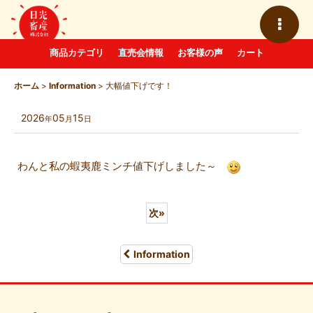
商品カテゴリ
直売会情報
お客様の声
カート
ホーム
>
Information
>
大幅値下げです！
2026
05
15
年
月
日
わんと私の蝦夷鹿ミンチ値下げしました～
次
»
Information