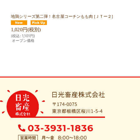
地鶏シリーズ第二弾！名古屋コーチンもも肉
[
ＪＴー２
]
1,020
円
(税別)
(
税込
:
1,101
円
)
オープン価格