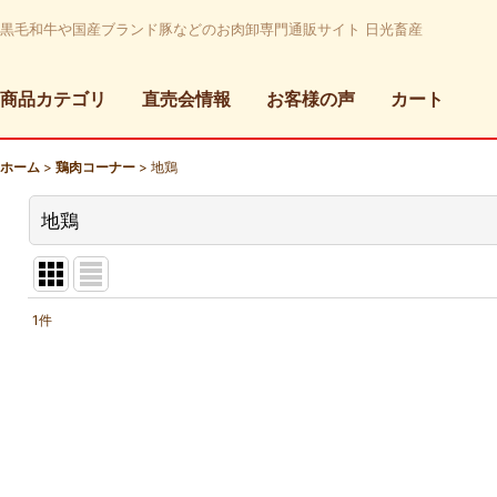
黒毛和牛や国産ブランド豚などのお肉卸専門通販サイト 日光畜産
商品カテゴリ
直売会情報
お客様の声
カート
ホーム
>
鶏肉コーナー
>
地鶏
地鶏
1
件
表示数
:
並び順
: