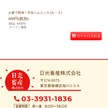
お家で簡単！牛生ハムユッケ
[
Ｋ－２
]
600
円
(税別)
(
税込
:
648
円
)
オープン価格
カートに入れる