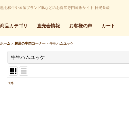
黒毛和牛や国産ブランド豚などのお肉卸専門通販サイト 日光畜産
商品カテゴリ
直売会情報
お客様の声
カート
ホーム
>
厳選の牛肉コーナー
>
牛生ハムユッケ
牛生ハムユッケ
1
件
表示数
:
並び順
: