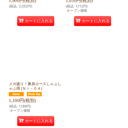
1,900
円
(税別)
1,030
円
(税別)
(
税込
:
2,052
円
)
(
税込
:
1,112
円
)
オープン価格
カートに入れる
カートに入れる
メガ盛り！豚肩ロースしゃぶし
ゃぶ用
[
ＮＩ－０４
]
1,100
円
(税別)
(
税込
:
1,188
円
)
オープン価格
カートに入れる