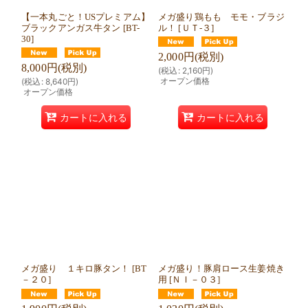
【一本丸ごと！USプレミアム】
メガ盛り鶏もも モモ・ブラジ
ブラックアンガス牛タン
[
BT-
ル！
[
ＵＴ‐３
]
30
]
2,000
円
(税別)
8,000
円
(税別)
(
税込
:
2,160
円
)
オープン価格
(
税込
:
8,640
円
)
オープン価格
カートに入れる
カートに入れる
メガ盛り １キロ豚タン！
[
BT
メガ盛り！豚肩ロース生姜焼き
－２０
]
用
[
ＮＩ－０３
]