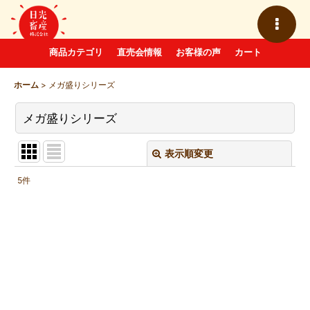
商品カテゴリ
直売会情報
お客様の声
カート
ホーム
>
メガ盛りシリーズ
メガ盛りシリーズ
表示順変更
閉じる
5
件
表示数
:
並び順
:
絞り込む