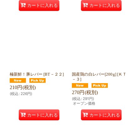
カートに入れる
カートに入れる
極新鮮！豚レバー
[
BT－２２
]
国産鶏の白レバー[200g]
[
ＫＴ
－３
]
210
円
(税別)
270
円
(税別)
(
税込
:
226
円
)
(
税込
:
291
円
)
オープン価格
カートに入れる
カートに入れる