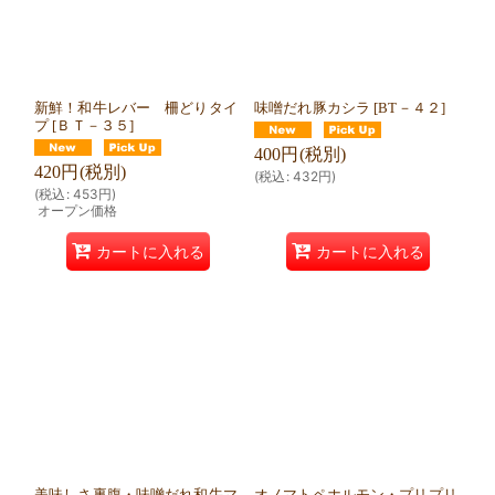
新鮮！和牛レバー 柵どりタイ
味噌だれ豚カシラ
[
BT－４２
]
プ
[
ＢＴ－３５
]
400
円
(税別)
420
円
(税別)
(
税込
:
432
円
)
(
税込
:
453
円
)
オープン価格
カートに入れる
カートに入れる
美味しさ裏腹・味噌だれ和牛マ
オノマトペホルモン・プリプリ