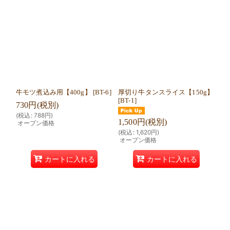
牛モツ煮込み用【400g】
[
BT-6
]
厚切り牛タンスライス【150g】
[
BT-1
]
730
円
(税別)
(
税込
:
788
円
)
1,500
円
(税別)
オープン価格
(
税込
:
1,620
円
)
オープン価格
カートに入れる
カートに入れる