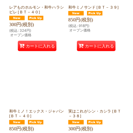
レアものホルモン・和牛ハラシ
和牛ミノサンド
[
ＢＴ－３９
]
ビレ
[
ＢＴ－４０
]
850
円
(税別)
300
円
(税別)
(
税込
:
918
円
)
オープン価格
(
税込
:
324
円
)
オープン価格
カートに入れる
カートに入れる
和牛ミノ！エックス・ジャパン
実はこれがシン・カシラ
[
ＢＴ
[
ＢＴ－４０
]
－３８
]
850
円
(税別)
300
円
(税別)