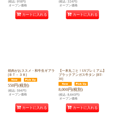
(
税込
:
918
円
)
(
税込
:
324
円
)
オープン価格
オープン価格
カートに入れる
カートに入れる
焼肉がおススメ・和牛生ギアラ
【一本丸ごと！USプレミアム】
[
ＢＴ－３８
]
ブラックアンガス牛タン
[
BT-
30
]
550
円
(税別)
8,000
円
(税別)
(
税込
:
594
円
)
オープン価格
(
税込
:
8,640
円
)
オープン価格
カートに入れる
カートに入れる