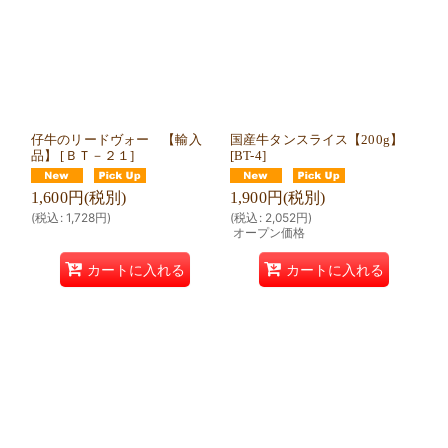
仔牛のリードヴォー 【輸入
国産牛タンスライス【200g】
品】
[
ＢＴ－２１
]
[
BT-4
]
1,600
円
(税別)
1,900
円
(税別)
(
税込
:
1,728
円
)
(
税込
:
2,052
円
)
オープン価格
カートに入れる
カートに入れる