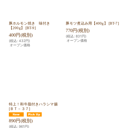
豚ホルモン焼き 味付き
豚モツ煮込み用【400g】
[
BT-7
]
【200g】
[
BT-9
]
770
円
(税別)
400
円
(税別)
(
税込
:
831
円
)
オープン価格
(
税込
:
432
円
)
オープン価格
特上！和牛脂付きハラシマ腸
[
ＢＴ－３７
]
890
円
(税別)
(
税込
:
961
円
)