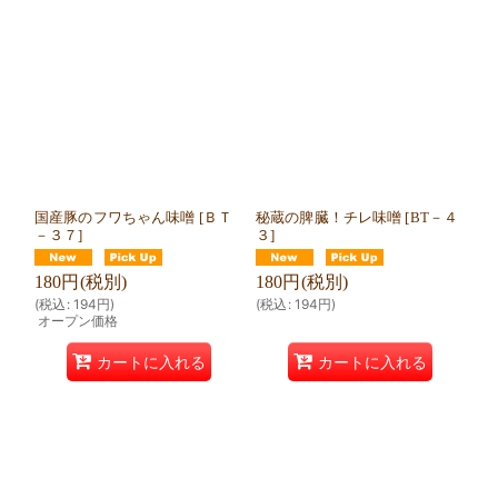
国産豚のフワちゃん味噌
[
ＢＴ
秘蔵の脾臓！チレ味噌
[
BT－４
－３７
]
３
]
180
円
(税別)
180
円
(税別)
(
税込
:
194
円
)
(
税込
:
194
円
)
オープン価格
カートに入れる
カートに入れる