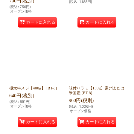
700
円
(税別)
(
税込
:
1,188
円
)
(
税込
:
756
円
)
オープン価格
カートに入れる
カートに入れる
極太牛スジ【400g】
[
BT-5
]
味付ハラミ【150g】豪州または
米国産
[
BT-8
]
640
円
(税別)
960
円
(税別)
(
税込
:
691
円
)
オープン価格
(
税込
:
1,036
円
)
オープン価格
カートに入れる
カートに入れる