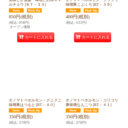
ルチョウ
[
ＢＴ－３３
]
味噌豚こぶくろ
[
BT－３９
]
850
円
(税別)
400
円
(税別)
(
税込
:
918
円
)
(
税込
:
432
円
)
オープン価格
カートに入れる
カートに入れる
オノマトペホルモン・クニクニ
オノマトペホルモン・コリコリ
味噌豚はつもと
[
BT－４０
]
豚味噌なんこつ
[
BT－４１
]
350
円
(税別)
350
円
(税別)
(
税込
:
378
円
)
(
税込
:
378
円
)