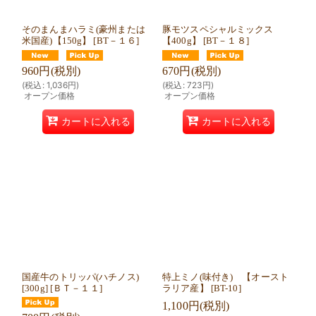
そのまんまハラミ(豪州または
豚モツスペシャルミックス
米国産)【150g】
[
BT－１６
]
【400g】
[
BT－１８
]
960
円
(税別)
670
円
(税別)
(
税込
:
1,036
円
)
(
税込
:
723
円
)
オープン価格
オープン価格
カートに入れる
カートに入れる
国産牛のトリッパ(ハチノス)
特上ミノ(味付き) 【オースト
[300g]
[
ＢＴ－１１
]
ラリア産】
[
BT-10
]
1,100
円
(税別)