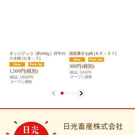
オッソブッコ［約300g］仔牛の
国産豚すね肉
[
ＫＰ－３７
]
オ
スネ肉
[
ＵＢ－７
]
しゃ
300
円
(税別)
1,500
円
(税別)
1,
(
税込
:
324
円
)
オープン価格
(
税込
:
1,620
円
)
(
税
オープン価格
オ