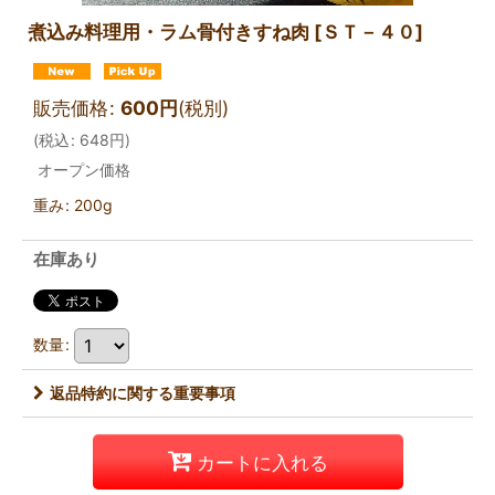
煮込み料理用・ラム骨付きすね肉
[
ＳＴ－４０
]
販売価格
:
600
円
(税別)
(
税込
:
648
円
)
オープン価格
重み
:
200g
在庫あり
数量
:
返品特約に関する重要事項
カートに入れる