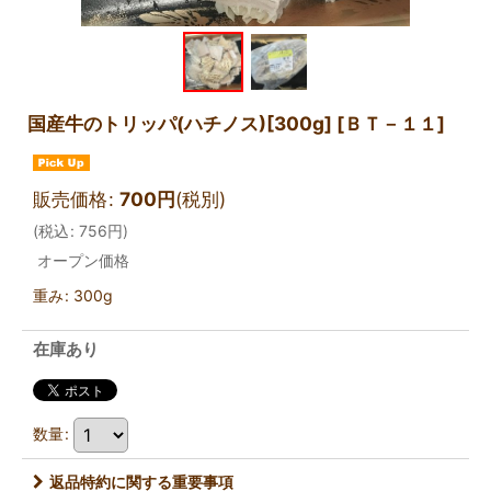
国産牛のトリッパ(ハチノス)[300g]
[
ＢＴ－１１
]
販売価格
:
700
円
(税別)
(
税込
:
756
円
)
オープン価格
重み
:
300g
在庫あり
数量
:
返品特約に関する重要事項