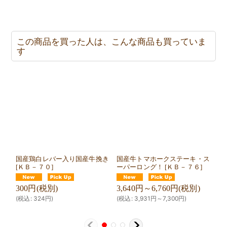
この商品を買った人は、こんな商品も買っていま
す
国産鶏白レバー入り国産牛挽き
国産牛トマホークステーキ・ス
国
[
ＫＢ－７０
]
ーパーロング！
[
ＫＢ－７６
]
テ
300
円
(税別)
3,640
円
～6,760
円
(税別)
1,
(
税込
:
324
円
)
(
税込
:
3,931
円
～7,300
円
)
(
税