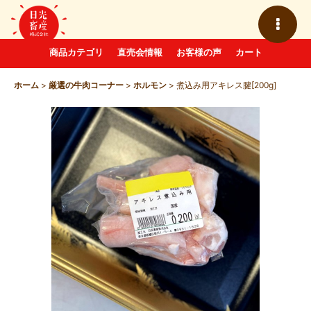
商品カテゴリ
直売会情報
お客様の声
カート
ホーム
>
厳選の牛肉コーナー
>
ホルモン
>
煮込み用アキレス腱[200g]