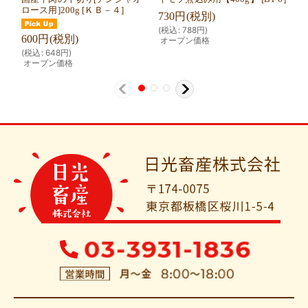
ロース用]200g
[
ＫＢ－４
]
６
]
730
円
(税別)
(
税込
:
788
円
)
600
円
(税別)
1,
オープン価格
(
税込
:
648
円
)
(
税
オープン価格
オ