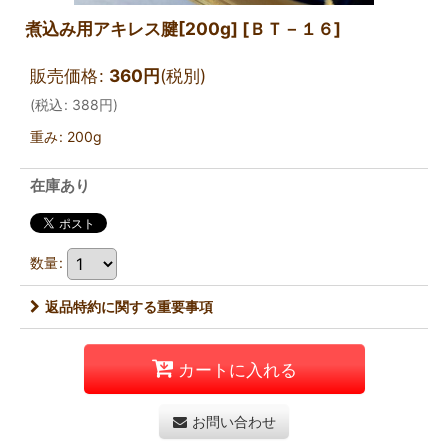
煮込み用アキレス腱[200g]
[
ＢＴ－１６
]
販売価格
:
360
円
(税別)
(
税込
:
388
円
)
重み
:
200g
在庫あり
数量
:
返品特約に関する重要事項
カートに入れる
お問い合わせ