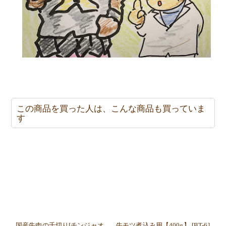
この商品を買った人は、こんな商品も買っていま
す
国産牛肉の千切り[チンジャオ
牛モツ煮込み用【400g】
[
BT-6
]
US