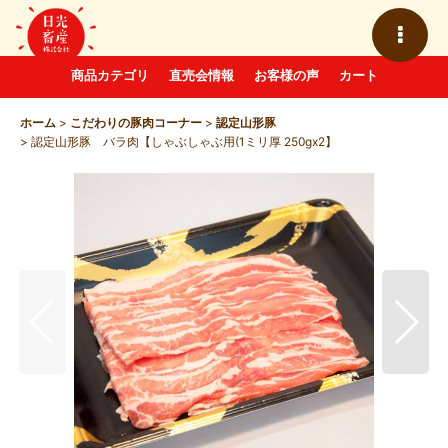
商品カテゴリ
直売会情報
お客様の声
カート
ホーム
>
こだわりの豚肉コーナー
>
認定山形豚
>
認定山形豚 バラ肉【しゃぶしゃぶ用(1ミリ厚 250gx2】