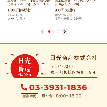
三元豚 ロース【生姜焼き用(4
認定山形豚 バラ肉スライス
認
ミリ厚 250gx2)】
[
ＭＰー１４
]
[250gx2]
[
MP-20
]
用(
1,180
円
(税別)
900
円
(税別)
95
(
税込
:
1,274
円
)
(
税込
:
972
円
)
オープン価格
希望小売価格
:
950
円
(
税
オ