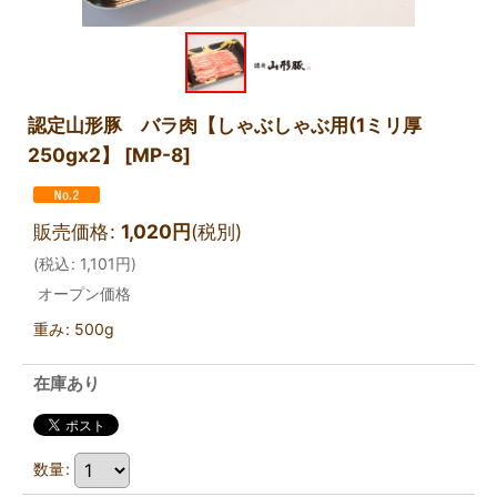
認定山形豚 バラ肉【しゃぶしゃぶ用(1ミリ厚
250gx2】
[
MP-8
]
販売価格
:
1,020
円
(税別)
(
税込
:
1,101
円
)
オープン価格
重み
:
500g
在庫あり
数量
: