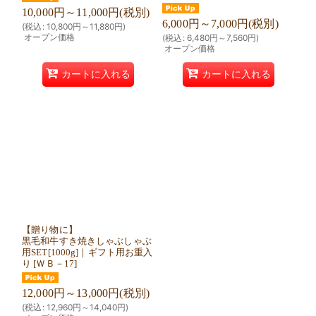
10,000
円
～11,000
円
(税別)
6,000
円
～7,000
円
(税別)
(
税込
:
10,800
円
～11,880
円
)
オープン価格
(
税込
:
6,480
円
～7,560
円
)
オープン価格
カートに入れる
カートに入れる
【贈り物に】
黒毛和牛すき焼きしゃぶしゃぶ
用SET[1000g]｜ギフト用お重入
り
[
ＷＢ－17
]
12,000
円
～13,000
円
(税別)
(
税込
:
12,960
円
～14,040
円
)