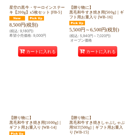
星空の黒牛・サーロインステー
【贈り物に】
キ【200g】x5枚セット
[
FB-5
]
黒毛和牛すき焼き用[500g]｜ギ
フト用お重入り
[
WB-16
]
8,500
円
(税別)
5,500
円
～6,500
円
(税別)
(
税込
:
9,180
円
)
希望小売価格
:
9,000
円
(
税込
:
5,940
円
～7,020
円
)
オープン価格
カートに入れる
カートに入れる
【贈り物に】
【贈り物に】
黒毛和牛すき焼き用[1000g]｜
黒毛和牛すき焼きしゃぶしゃぶ
ギフト用お重入り
[
WB-14
]
用SET[500g]｜ギフト用お重入
り
[
WB-15
]