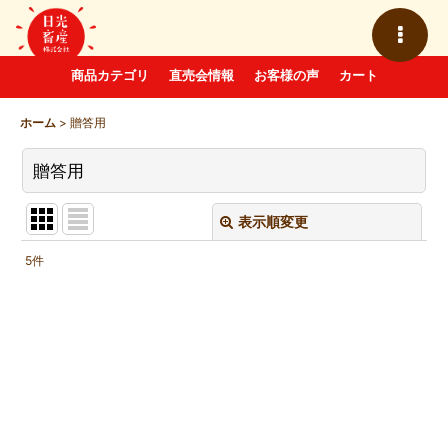
商品カテゴリ
直売会情報
お客様の声
カート
ホーム
>
贈答用
贈答用
表示順変更
閉じる
5
件
表示数
:
並び順
:
絞り込む