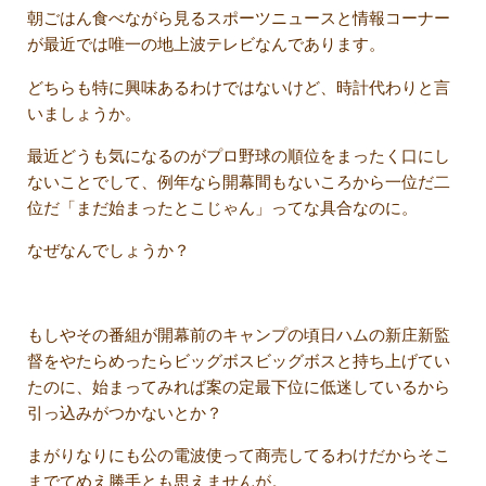
朝ごはん食べながら見るスポーツニュースと情報コーナー
が最近では唯一の地上波テレビなんであります。
どちらも特に興味あるわけではないけど、時計代わりと言
いましょうか。
最近どうも気になるのがプロ野球の順位をまったく口にし
ないことでして、例年なら開幕間もないころから一位だ二
位だ「まだ始まったとこじゃん」ってな具合なのに。
なぜなんでしょうか？
もしやその番組が開幕前のキャンプの頃日ハムの新庄新監
督をやたらめったらビッグボスビッグボスと持ち上げてい
たのに、始まってみれば案の定最下位に低迷しているから
引っ込みがつかないとか？
まがりなりにも公の電波使って商売してるわけだからそこ
までてめえ勝手とも思えませんが。