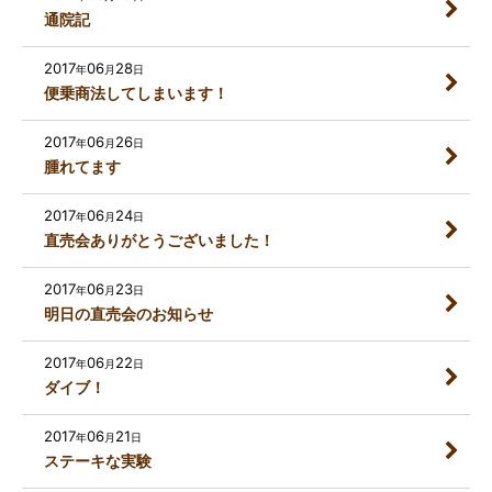
通院記
2017
06
28
年
月
日
便乗商法してしまいます！
2017
06
26
年
月
日
腫れてます
2017
06
24
年
月
日
直売会ありがとうございました！
2017
06
23
年
月
日
明日の直売会のお知らせ
2017
06
22
年
月
日
ダイブ！
2017
06
21
年
月
日
ステーキな実験