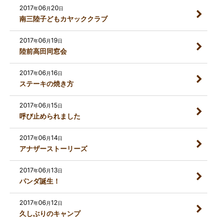
2017
06
20
年
月
日
南三陸子どもカヤッククラブ
2017
06
19
年
月
日
陸前高田同窓会
2017
06
16
年
月
日
ステーキの焼き方
2017
06
15
年
月
日
呼び止められました
2017
06
14
年
月
日
アナザーストーリーズ
2017
06
13
年
月
日
パンダ誕生！
2017
06
12
年
月
日
久しぶりのキャンプ