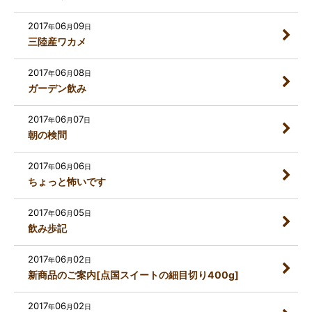
2017
06
09
年
月
日
三陸産ワカメ
2017
06
08
年
月
日
ガーデン飲み
2017
06
07
年
月
日
朝の検問
2017
06
06
年
月
日
ちょっと怖いです
2017
06
05
年
月
日
飲み歩記
2017
06
02
年
月
日
新商品のご案内[点国スイートの細目切り400g]
2017
06
02
年
月
日