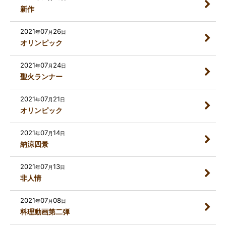
新作
2021
07
26
年
月
日
オリンピック
2021
07
24
年
月
日
聖火ランナー
2021
07
21
年
月
日
オリンピック
2021
07
14
年
月
日
納涼四景
2021
07
13
年
月
日
非人情
2021
07
08
年
月
日
料理動画第二弾