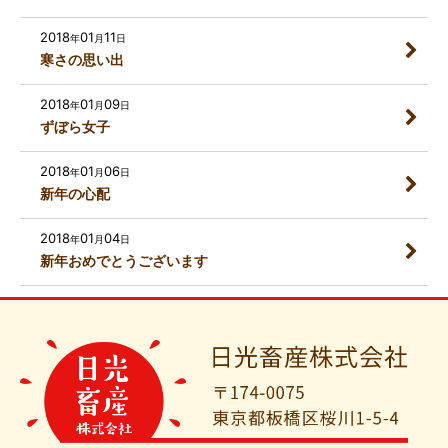
2018
01
11
年
月
日
寒さの思い出
2018
01
09
年
月
日
ずぼら女子
2018
01
06
年
月
日
新年の心配
2018
01
04
年
月
日
新年おめでとうございます