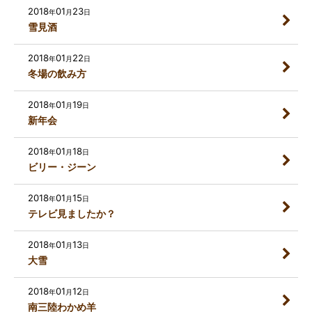
2018
01
23
年
月
日
雪見酒
2018
01
22
年
月
日
冬場の飲み方
2018
01
19
年
月
日
新年会
2018
01
18
年
月
日
ビリー・ジーン
2018
01
15
年
月
日
テレビ見ましたか？
2018
01
13
年
月
日
大雪
2018
01
12
年
月
日
南三陸わかめ羊