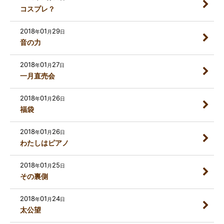
コスプレ？
2018
01
29
年
月
日
音の力
2018
01
27
年
月
日
一月直売会
2018
01
26
年
月
日
福袋
2018
01
26
年
月
日
わたしはピアノ
2018
01
25
年
月
日
その裏側
2018
01
24
年
月
日
太公望