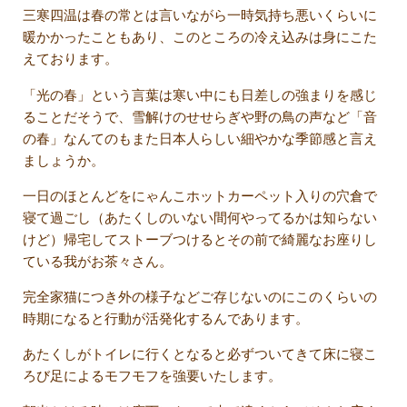
三寒四温は春の常とは言いながら一時気持ち悪いくらいに
暖かかったこともあり、このところの冷え込みは身にこた
えております。
「光の春」という言葉は寒い中にも日差しの強まりを感じ
ることだそうで、雪解けのせせらぎや野の鳥の声など「音
の春」なんてのもまた日本人らしい細やかな季節感と言え
ましょうか。
一日のほとんどをにゃんこホットカーペット入りの穴倉で
寝て過ごし（あたくしのいない間何やってるかは知らない
けど）帰宅してストーブつけるとその前で綺麗なお座りし
ている我がお茶々さん。
完全家猫につき外の様子などご存じないのにこのくらいの
時期になると行動が活発化するんであります。
あたくしがトイレに行くとなると必ずついてきて床に寝こ
ろび足によるモフモフを強要いたします。