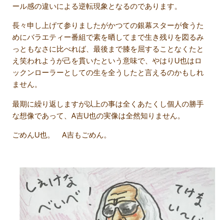
ール感の違いによる逆転現象となるのであります。
長々申し上げて参りましたがかつての銀幕スターが食うた
めにバラエティー番組で素を晒してまで生き残りを図るみ
っともなさに比べれば、最後まで膝を屈することなくたと
え笑われようが己を貫いたという意味で、やはりU也はロ
ックンローラーとしての生を全うしたと言えるのかもしれ
ません。
最期に繰り返しますが以上の事は全くあたくし個人の勝手
な想像であって、A吉U也の実像は全然知りません。
ごめんU也。 A吉もごめん。