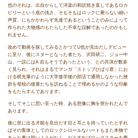
也のそれは、出自からして洋楽の和訳焼き直しであるロカ
ビリーという底の浅さ、そもそもはロックに乗らない細い
声質、にもかかわらず先達であるということのみによって
作られた大物感のもたらした不幸な誤解であったのかもし
れません。
改めて動画を探してみるとかつてU也が見出だしデビュー
に至り、後にスターとなった者たち、沢田研二、ジョー中
山、一説にはA 吉もそうであったという、との共演が数多
く見られ、それはまるでマンガ「ストップひばり君」にお
ける梶先輩のように大学進学後の部活で通用しなかった挫
折を母校の後輩たちを訪ねることで埋めるかのような印象
をもたらすんであります。
そしてそこに思い至った時、ある想像に胸を突かれたんで
あります。
後に世に出る才能を見出だす目と耳とを持っていたとすれ
ばその客体としてのロックンロールなハートもまた本物で
あった事は疑いようがなく、だとすればロックスターを夢