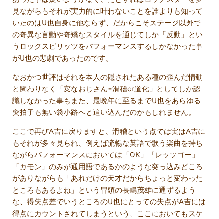
見ながらもそれが実力的に叶わないことを誰よりも知って
いたのはU也自身に他ならず、だからこそステージ以外で
の奇異な言動や奇矯なスタイルを通じてしか「反動」とい
うロックスピリッツをパフォーマンスするしかなかった事
がU也の悲劇であったのです。
なおかつ世評はそれを本人の隠されたある種の歪んだ情動
と関わりなく「変なおじさん=滑稽or道化」としてしか認
識しなかった事もまた、最晩年に至るまでU也をあらゆる
突拍子も無い袋小路へと追い込んだのかもしれません。
ここで再びA吉に戻りますと、滑稽という点では実はA吉に
もそれが多々見られ、例えば流暢な英語で歌う楽曲を持ち
ながらパフォーマンスにおいては「OK」「レッツゴー」
「カモン」のみが通用語であるかのような突っ込みどころ
がありながらも「あれだけの天才だからちょっと変わった
ところもあるよね」という冒頭の長嶋茂雄に通ずるよう
な、得失点差でいうところのU也にとっての失点がA吉には
得点にカウントされてしまうという、ここにおいてもスケ