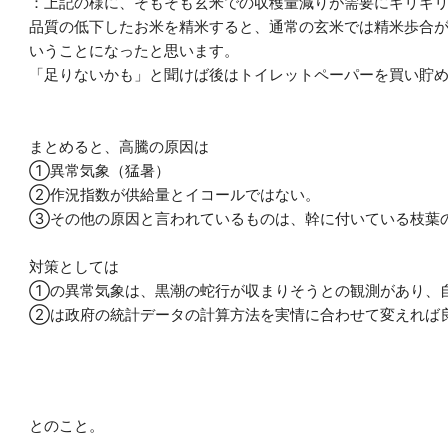
：上記の様に、そもそも玄米での収穫量減りが需要にギリギ
品質の低下したお米を精米すると、通常の玄米では精米歩合
い
うことになったと思います。
「足りないかも」と聞けば後はトイレットペーパーを買い貯
まとめると、高騰の原因は
①異常気象（猛暑）
②作況指数が供給量とイコールではない。
③その他の原因と言われているものは、幹に付いている枝葉
対策としては
①の異常気象は、黒潮の蛇行が収まりそうとの観測があり、
②は政府の統計データの計算方法を実情に合わせて変えれば
とのこと。