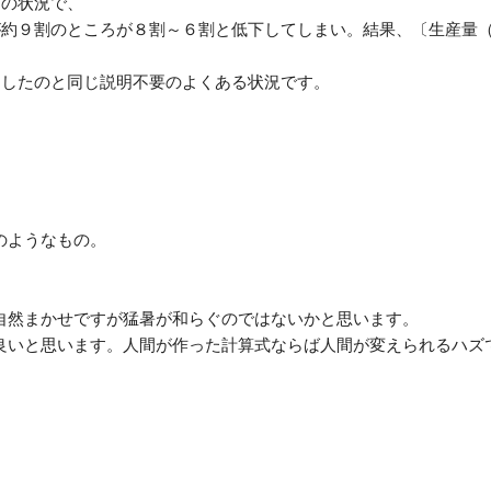
リの状
況で、
が約９
割のところが８割～６割と低下してしまい。結果、〔生産量
めした
のと同じ説明不要のよくある状況です。
のよう
なもの。
自然ま
かせですが猛暑が和らぐのではないかと思います。
良いと
思います。人間が作った計算式ならば人間が変えられるハズ