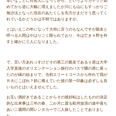
幸いなことに社会人になってから、というよりカヤック始
めてから逆に大幅に増えましたが川にも山にもすっかりご
無沙汰となった現在のあたくしを先方がまだそう思ってく
れているかどうかは不明ではありますが。
とはいえこの年になって大仰に言うのもなんですが親友と
呼べる人間はやはりごく限られており、今は亡きＡ野を外
すと確かに三人になりました。
で、言い方あれっすけどその第三の親友であるＵ原は大学
入学直後のオリエンテーション旅行のバスで隣の席に座っ
たのが縁の始まりで、当初エリートコースから外れて我が
Ｒ大にこぼれ？斜に構えていた彼の第一印象は必ずしも良
いものとはいえませんでした。
お互い酒好きであることからその後好転はしたものの決定
的な出来事は三年の春、二か月に渡る欧州放浪の途中落ち
あい二週間の間レンタカーで二人旅したことでありまし
た。