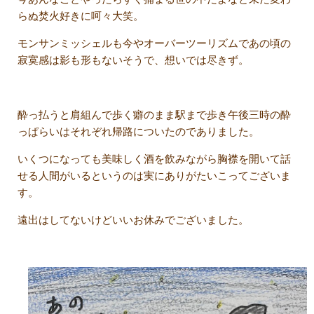
らぬ焚火好きに呵々大笑。
モンサンミッシェルも今やオーバーツーリズムであの頃の
寂寞感は影も形もないそうで、想いでは尽きず。
酔っ払うと肩組んで歩く癖のまま駅まで歩き午後三時の酔
っぱらいはそれぞれ帰路についたのでありました。
いくつになっても美味しく酒を飲みながら胸襟を開いて話
せる人間がいるというのは実にありがたいこってございま
す。
遠出はしてないけどいいお休みでございました。