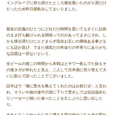
イングループに持ち掛けたところ都合着いたのがＵ原だけ
だったため昨日昼飲みしてまいりました。
親友の定義のひとつにどれだけ時間を置いてもすぐに以前
のまま打ち解けられる関係ってのがあってまさにそれ、し
かも懐古譚だけにとどまらず現在お互いの興味ある事ども
にも話が及び、でまた病気だの年金だの年寄りにありがち
な話題は一切ないという。
生ビールの後この時間から本戦はとサワー飲んでた奴もそ
の後タガが外れたと見え、二人して日本酒に切り替えて大
いに飲んで語ったことでございました。
話半ばで「俺に焚火を教えてくれたのはお前だぜ」と言わ
れ、そういや旅の途中川原に下りて焚火しては缶詰温めた
りソーセージ焼いた食べたことを久しぶりに思い出した
り。
今あんなことやったらすぐ捕まる世の中だよなと未だ変わ