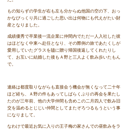
もの知らずの学生が右も左も分からぬ他国の空の下、おっ
かなびっくり共に過ごした思い出は何物にも代えがたい財
産となりました。
成績優秀で卒業後一流企業に仲間内でただ一人入社した彼
はほどなく中東へ赴任となり、その際例の旅であたくしが
愛用していたグラスを贐に贈り帰国後返してくれたりし
て、お互いに結婚した後もＡ野と三人よく飲み歩いたもん
で。
連絡は都度取りながらも直接会う機会が無くなって二十年
ほど経ち、Ａ野の件もあってしばらくぶりの再会を果たし
たのが三年前、他の大学仲間も含めこの二月四人で飲み旧
交を温めるとじじい仲間としてまたぞろつるもうという事
になりまして。
なわけで最近お気に入りの王子梅の家さんでの昼飲みをラ