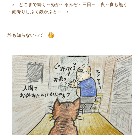
♪ どこまで続く～ぬか～るみぞ～三日～二夜～食も無く
～雨降りしぶく鉄かぶと～ ♪
誰も知らないって