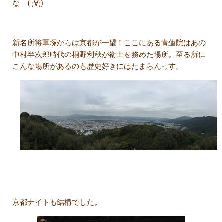
な ( ;∀;)
新名所将軍塚からは京都が一望！ここにある青蓮院はあの
中村半次郎時代の桐野利秋が衛士を務めた場所。至る所に
こんな場所があるのも歴史好きにはたまらんっす。
京都ナイトも結構でした。