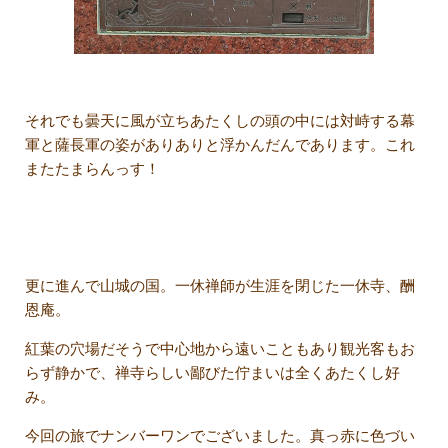
それでも曇天に風が立ちあたくしの頭の中には対峙する幕
軍と薩長軍の姿がありありと浮かんだんであります。これ
またたまらんっす！
更に進んで山城の国。一休禅師が生涯を閉じた一休寺、酬
恩庵。
紅葉の穴場だそうで中心地から遠いこともあり観光客もお
らず静かで、禅寺らしい鄙びた佇まいは全くあたくし好
み。
今回の旅でナンバーワンでございました。真っ赤に色づい