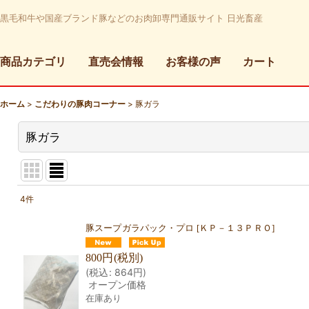
黒毛和牛や国産ブランド豚などのお肉卸専門通販サイト 日光畜産
商品カテゴリ
直売会情報
お客様の声
カート
ホーム
>
こだわりの豚肉コーナー
>
豚ガラ
豚ガラ
4
件
表示数
:
豚スープガラパック・プロ
[
ＫＰ－１３ＰＲＯ
]
並び順
:
800
円
(税別)
(
税込
:
864
円
)
オープン価格
在庫あり