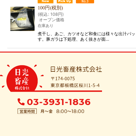
100
円
(税別)
(
税込
:
108
円
)
オープン価格
在庫あり
煮干し、あご、カツオなど和食には様々な出汁パッ
す。豚ガラは下処理、あく抜きが面…