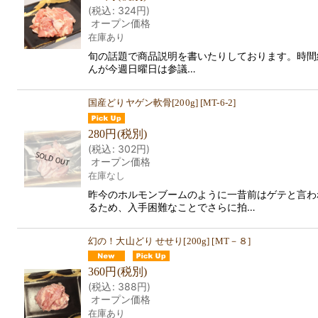
(
税込
:
324
円
)
オープン価格
在庫あり
旬の話題で商品説明を書いたりしております。時間
んが今週日曜日は参議…
国産どりヤゲン軟骨[200g]
[
MT-6-2
]
280
円
(税別)
(
税込
:
302
円
)
オープン価格
在庫なし
昨今のホルモンブームのように一昔前はゲテと言わ
るため、入手困難なことでさらに拍…
幻の！大山どり せせり[200g]
[
MT－８
]
360
円
(税別)
(
税込
:
388
円
)
オープン価格
在庫あり