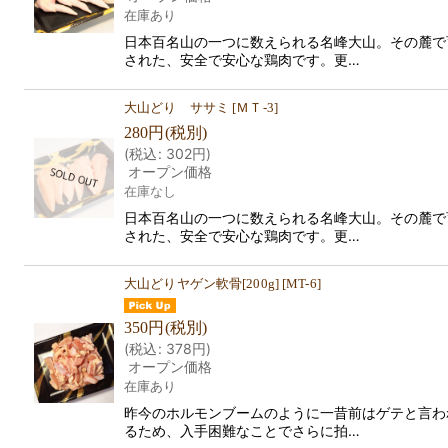
在庫あり
日本百名山の一つに数えられる名峰大山。その麓で
された、安全で安心な鶏肉です。更…
大山どり ササミ
[
ＭＴ‐3
]
280
円
(税別)
(
税込
:
302
円
)
オープン価格
在庫なし
日本百名山の一つに数えられる名峰大山。その麓で
された、安全で安心な鶏肉です。更…
大山どりヤゲン軟骨[200g]
[
MT-6
]
350
円
(税別)
(
税込
:
378
円
)
オープン価格
在庫あり
昨今のホルモンブームのように一昔前はゲテと言わ
るため、入手困難なことでさらに拍…