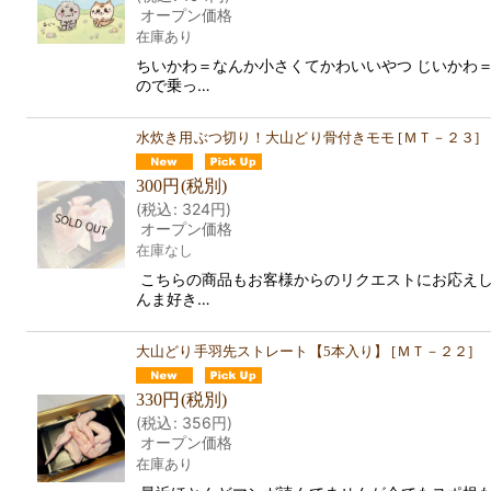
オープン価格
在庫あり
ちいかわ＝なんか小さくてかわいいやつ じいかわ
ので乗っ…
水炊き用ぶつ切り！大山どり骨付きモモ
[
ＭＴ－２３
]
300
円
(税別)
(
税込
:
324
円
)
オープン価格
在庫なし
こちらの商品もお客様からのリクエストにお応えし
んま好き…
大山どり手羽先ストレート【5本入り】
[
ＭＴ－２２
]
330
円
(税別)
(
税込
:
356
円
)
オープン価格
在庫あり