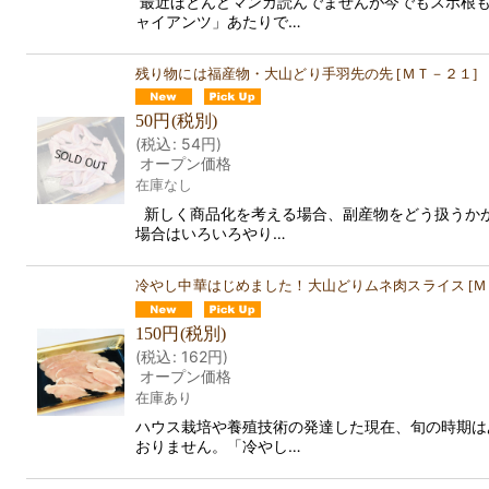
最近ほとんどマンガ読んでませんが今でもスポ根も
ャイアンツ」あたりで…
残り物には福産物・大山どり手羽先の先
[
ＭＴ－２１
]
50
円
(税別)
(
税込
:
54
円
)
オープン価格
在庫なし
新しく商品化を考える場合、副産物をどう扱うか
場合はいろいろやり…
冷やし中華はじめました！大山どりムネ肉スライス
[
Ｍ
150
円
(税別)
(
税込
:
162
円
)
オープン価格
在庫あり
ハウス栽培や養殖技術の発達した現在、旬の時期は
おりません。「冷やし…