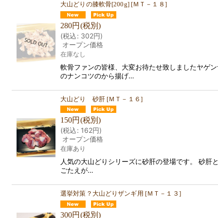
大山どりの膝軟骨[200g]
[
ＭＴ－１８
]
280
円
(税別)
(
税込
:
302
円
)
オープン価格
在庫なし
軟骨ファンの皆様、大変お待たせ致しましたヤゲン
のナンコツのから揚げ…
大山どり 砂肝
[
ＭＴ－１６
]
150
円
(税別)
(
税込
:
162
円
)
オープン価格
在庫あり
人気の大山どりシリーズに砂肝の登場です。 砂肝
ごたえが…
選挙対策？大山どりザンギ用
[
ＭＴ－１３
]
300
円
(税別)