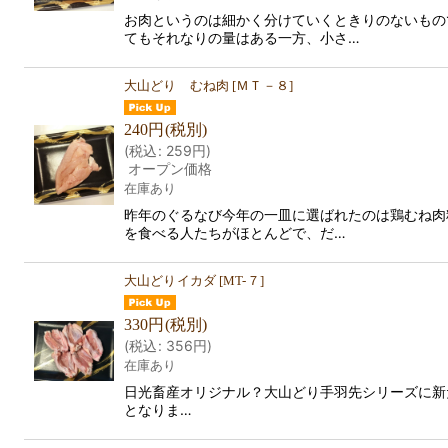
お肉というのは細かく分けていくときりのないもの
てもそれなりの量はある一方、小さ…
大山どり むね肉
[
ＭＴ－８
]
240
円
(税別)
(
税込
:
259
円
)
オープン価格
在庫あり
昨年のぐるなび今年の一皿に選ばれたのは鶏むね肉
を食べる人たちがほとんどで、だ…
大山どりイカダ
[
MT-７
]
330
円
(税別)
(
税込
:
356
円
)
在庫あり
日光畜産オリジナル？大山どり手羽先シリーズに新
となりま…