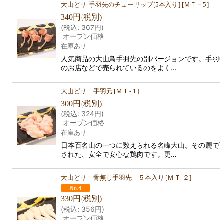
大山どり-手羽先のチューリップ[5本入り]
[
ＭＴ－5
]
340
円
(税別)
(
税込
:
367
円
)
オープン価格
在庫あり
人気商品の大山鳥手羽先の別バージョンです。手羽
のお店などで売られているのをよく…
大山どり 手羽元
[
ＭＴ‐１
]
300
円
(税別)
(
税込
:
324
円
)
オープン価格
在庫あり
日本百名山の一つに数えられる名峰大山。その麓で
された、安全で安心な鶏肉です。更…
大山どり 骨無し手羽先 ５本入り
[
ＭＴ‐２
]
330
円
(税別)
(
税込
:
356
円
)
オープン価格