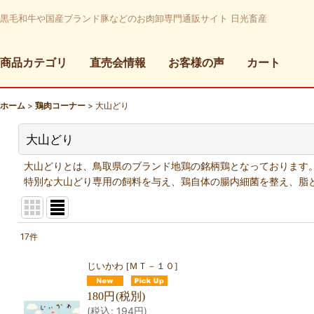
黒毛和牛や国産ブランド豚などのお肉卸専門通販サイト 日光畜産
商品カテゴリ
直売会情報
お客様の声
カート
ホーム
>
鶏肉コーナー
>
大山どり
大山どり
大山どりとは、鳥取県のブランド地鶏の銘柄鶏となっております
特別な大山どり専用の飼料を与え、鶏自体の腸内細菌を整え、脂
17
件
表示数
:
じいかわ
[
ＭＴ－１０
]
並び順
:
180
円
(税別)
(
税込
:
194
円
)